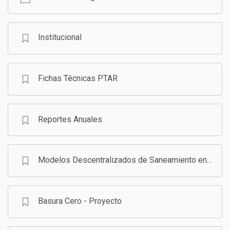
GESTIÓN DE RESIDUOS SÓLIDOS
COMUNICACIÓN Y GESTIÓN DEL CONOCIMIENTO
CONVOCATORIAS
Institucional
ECO SAN
Fichas Técnicas PTAR
RE USO
Reportes Anuales
Modelos Descentralizados de Saneamiento en Bolivia - Programa
Basura Cero - Proyecto