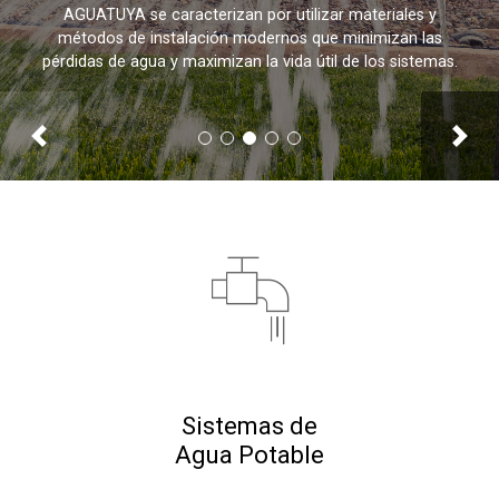
AGUATUYA se caracterizan por utilizar materiales y
métodos de instalación modernos que minimizan las
GESTIÓN DE RESIDUOS SÓLIDOS
COMUNICACIÓN Y GESTIÓN DEL CONOCIMIENTO
CONVOCATORIAS
pérdidas de agua y maximizan la vida útil de los sistemas.
ECO SAN
Previous
Next
RE USO
Sistemas de
Agua Potable