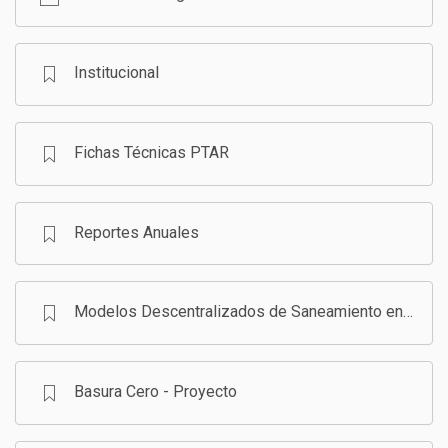
GESTIÓN DE RESIDUOS SÓLIDOS
COMUNICACIÓN Y GESTIÓN DEL CONOCIMIENTO
CONVOCATORIAS
Institucional
ECO SAN
Fichas Técnicas PTAR
RE USO
Reportes Anuales
Modelos Descentralizados de Saneamiento en Bolivia - Programa
Basura Cero - Proyecto