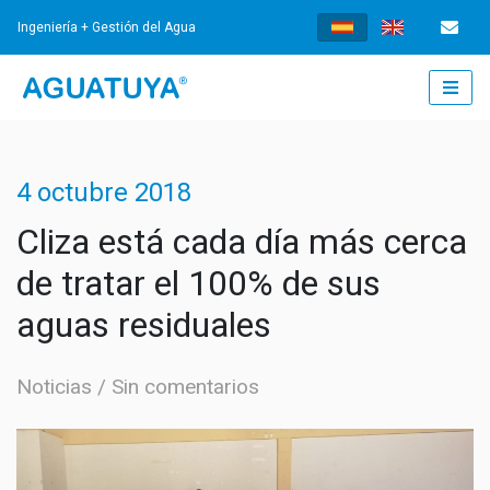
Ingeniería + Gestión del Agua
INICIO
4 octubre 2018
¿QUÉ HACEMOS?
Cliza está cada día más cerca
de tratar el 100% de sus
INGENIERÍA
aguas residuales
AGUA POTABLE
GESTIÓN
Noticias
Sin comentarios
TRATAMIENTO DE AGUAS RESIDUALES
GESTIÓN DE LOS SERVICIOS
NOTICIAS
SISTEMAS DE DRENAJE URBANO SOSTENIBLES
FORTALECIMIENTO INSTITUCIONAL
NOTICIAS
DOCUMENTOS