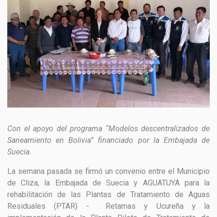
GESTIÓN DE RESIDUOS SÓLIDOS
COMUNICACIÓN Y GESTIÓN DEL CONOCIMIENTO
CONVOCATORIAS
ECO SAN
RE USO
Con el apoyo del programa “Modelos descentralizados de
Saneamiento en Bolivia” financiado por la Embajada de
Suecia.
La semana pasada se firmó un convenio entre el Municipio
de Cliza, la Embajada de Suecia y AGUATUYA para la
rehabilitación de las Plantas de Tratamiento de Aguas
Residuales (PTAR) -
Retamas y Ucureña y la