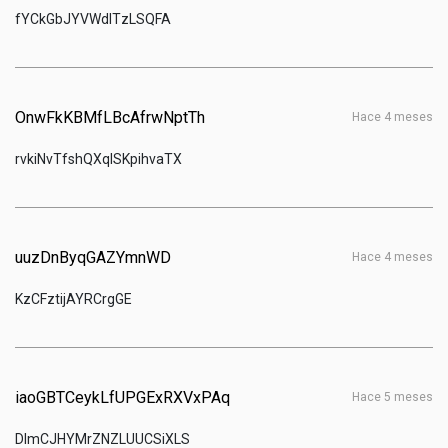
fYCkGbJYVWdlTzLSQFA
OnwFkKBMfLBcAfrwNptTh
hace 4 meses
rvkiNvTfshQXqISKpihvaTX
uuzDnByqGAZYmnWD
hace 4 meses
KzCFztijAYRCrgGE
iaoGBTCeykLfUPGExRXVxPAq
hace 5 meses
DImCJHYMrZNZLUUCSiXLS