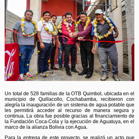
GESTIÓN DE RESIDUOS SÓLIDOS
COMUNICACIÓN Y GESTIÓN DEL CONOCIMIENTO
CONVOCATORIAS
ECO SAN
RE USO
Un total de 528 familias de la OTB Quimbol, ubicada en el
municipio de Quillacollo, Cochabamba, recibieron con
alegría la inauguración de un sistema de agua potable que
les permitirá acceder al recurso de manera segura y
continua. La obra fue posible gracias al financiamiento de
la Fundación Coca-Cola y la ejecución de Aguatuya, en el
marco de la alianza Bolivia con Agua.
Para la entrega de este proyecto, se realizó un acto que