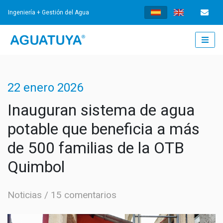
Ingeniería + Gestión del Agua
INICIO
22 enero 2026
¿QUÉ HACEMOS?
Inauguran sistema de agua
potable que beneficia a más
INGENIERÍA
de 500 familias de la OTB
AGUA POTABLE
GESTIÓN
Quimbol
TRATAMIENTO DE AGUAS RESIDUALES
GESTIÓN DE LOS SERVICIOS
NOTICIAS
Noticias
15 comentarios
SISTEMAS DE DRENAJE URBANO SOSTENIBLES
FORTALECIMIENTO INSTITUCIONAL
NOTICIAS
DOCUMENTOS