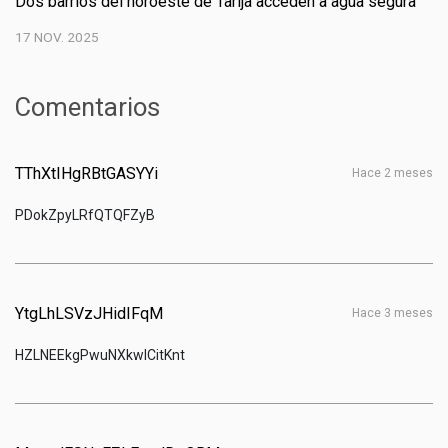
Dos barrios del noroeste de Tarija acceden a agua segura
17 NOV. 2025
Comentarios
TThXtIHgRBtGASYYi
hace 2 meses
PDokZpyLRfQTQFZyB
YtgLhLSVzJHidIFqM
hace 3 meses
HZLNEEkgPwuNXkwlCitKnt