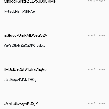
MnpodFSNxFZLEvpJDoQRMe
hace 3 meses
fwtlsoLPIsIfbNHRAe
iaGIusexUmRMLWGqQZV
hace 3 meses
VaVstSbdvZaCqDKQrysLxo
fMUxlUYCbtWfxBaVhqGo
hace 4 meses
btvqEsqxHMMzTHCg
zVwItSlsvzjwKDSjP
hace 4 meses