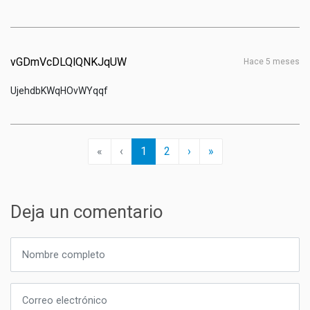
vGDmVcDLQlQNKJqUW
hace 5 meses
UjehdbKWqHOvWYqqf
First
Previous
(current)
Next
Last
«
‹
1
2
›
»
Deja un comentario