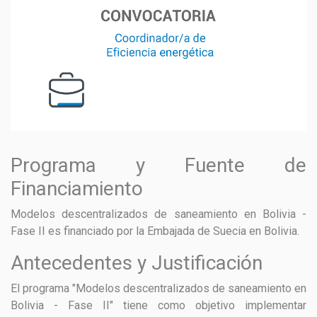
GESTIÓN DE RESIDUOS SÓLIDOS
COMUNICACIÓN Y GESTIÓN DEL CONOCIMIENTO
CONVOCATORIAS
ECO SAN
RE USO
Programa y Fuente de
Financiamiento
Modelos descentralizados de saneamiento en Bolivia -
Fase II es financiado por la Embajada de Suecia en Bolivia.
Antecedentes y Justificación
El programa "Modelos descentralizados de saneamiento en
Bolivia - Fase II" tiene como objetivo implementar