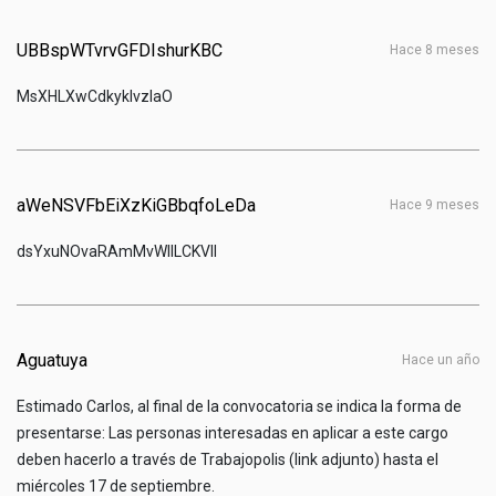
UBBspWTvrvGFDIshurKBC
hace 8 meses
MsXHLXwCdkyklvzIaO
aWeNSVFbEiXzKiGBbqfoLeDa
hace 9 meses
dsYxuNOvaRAmMvWIlLCKVIl
Aguatuya
hace un año
Estimado Carlos, al final de la convocatoria se indica la forma de
presentarse: Las personas interesadas en aplicar a este cargo
deben hacerlo a través de Trabajopolis (link adjunto) hasta el
miércoles 17 de septiembre.