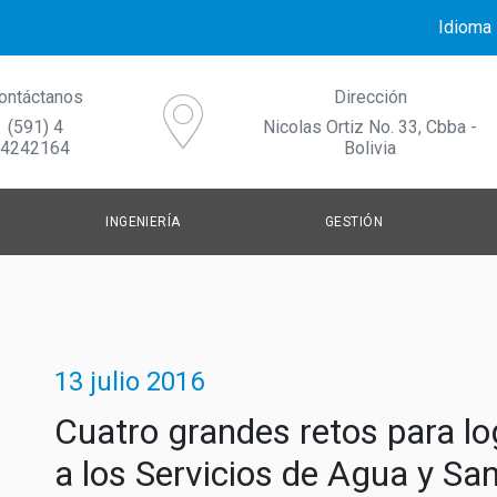
Idioma
ontáctanos
Dirección
(591) 4
Nicolas Ortiz No. 33, Cbba -
4242164
Bolivia
INGENIERÍA
GESTIÓN
AGUA POTABLE
GESTIÓN DE LOS SERVICIOS
NO
TRATAMIENTO DE AGUAS RESIDUALES
FORTALECIMIENTO INSTITUCIONAL
CO
13 julio 2016
Cuatro grandes retos para lo
SISTEMAS DE DRENAJE URBANO SOSTENIBLES
COMUNICACIÓN Y GESTIÓN DEL C
a los Servicios de Agua y S
GESTIÓN DE RESIDUOS SÓLIDOS