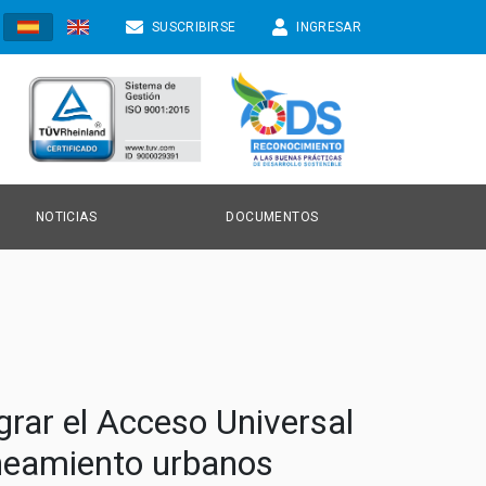
SUSCRIBIRSE
INGRESAR
NOTICIAS
DOCUMENTOS
TICIAS
NVOCATORIAS
grar el Acceso Universal
ONOCIMIENTO
aneamiento urbanos