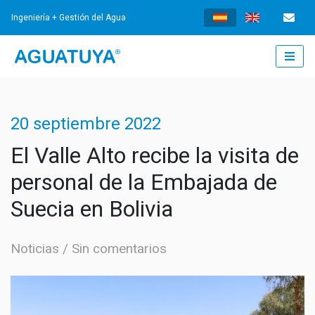
Ingeniería + Gestión del Agua
INICIO
20 septiembre 2022
¿QUÉ HACEMOS?
El Valle Alto recibe la visita de
personal de la Embajada de
INGENIERÍA
Suecia en Bolivia
AGUA POTABLE
GESTIÓN
Noticias
Sin comentarios
TRATAMIENTO DE AGUAS RESIDUALES
GESTIÓN DE LOS SERVICIOS
NOTICIAS
SISTEMAS DE DRENAJE URBANO SOSTENIBLES
FORTALECIMIENTO INSTITUCIONAL
NOTICIAS
DOCUMENTOS