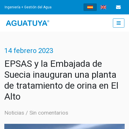
Ingeniería + Gestión del Agua
INICIO
14 febrero 2023
¿QUÉ HACEMOS?
EPSAS y la Embajada de
Suecia inauguran una planta
INGENIERÍA
de tratamiento de orina en El
AGUA POTABLE
GESTIÓN
Alto
TRATAMIENTO DE AGUAS RESIDUALES
GESTIÓN DE LOS SERVICIOS
NOTICIAS
Noticias
Sin comentarios
SISTEMAS DE DRENAJE URBANO SOSTENIBLES
FORTALECIMIENTO INSTITUCIONAL
NOTICIAS
DOCUMENTOS