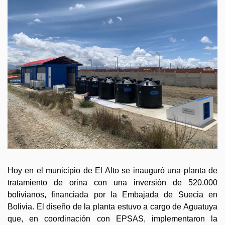
GESTIÓN DE RESIDUOS SÓLIDOS
COMUNICACIÓN Y GESTIÓN DEL CONOCIMIENTO
CONVOCATORIAS
ECO SAN
RE USO
Hoy en el municipio de El Alto se inauguró una planta de
tratamiento de orina con una inversión de 520.000
bolivianos, financiada por la Embajada de Suecia en
Bolivia. El diseño de la planta estuvo a cargo de Aguatuya
que, en coordinación con EPSAS, implementaron la