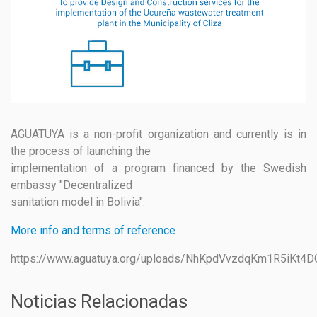
GESTIÓN DE RESIDUOS SÓLIDOS
COMUNICACIÓN Y GESTIÓN DEL CONOCIMIENTO
CONVOCATORIAS
ECO SAN
RE USO
AGUATUYA is a non-profit organization and currently is in
the process of launching the
implementation of a program financed by the Swedish
embassy "Decentralized
sanitation model in Bolivia".
More info and terms of reference
https://www.aguatuya.org/uploads/NhKpdVvzdqKm1R5iKt4D
Noticias Relacionadas