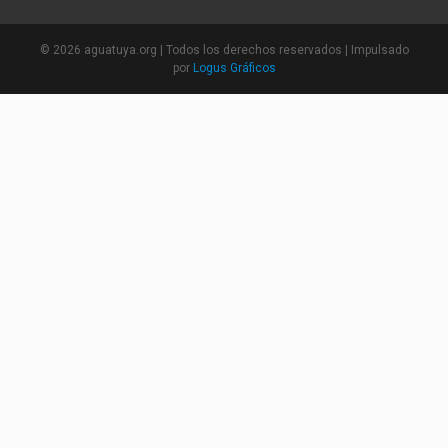
©
2026 aguatuya.org | Todos los derechos reservados | Impulsado
por
Logus Gráficos