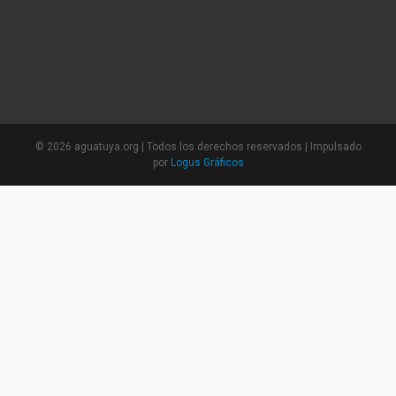
©
2026 aguatuya.org | Todos los derechos reservados | Impulsado
por
Logus Gráficos