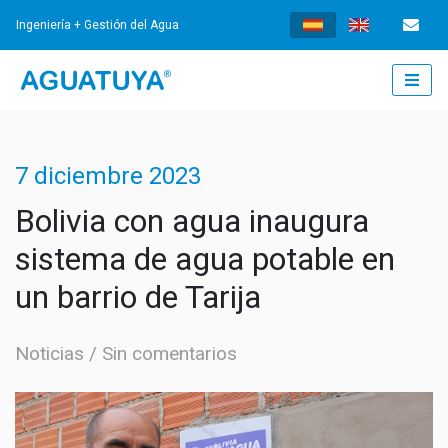
Ingeniería + Gestión del Agua
INICIO
7 diciembre 2023
¿QUÉ HACEMOS?
Bolivia con agua inaugura
sistema de agua potable en
INGENIERÍA
un barrio de Tarija
AGUA POTABLE
GESTIÓN
Noticias
Sin comentarios
TRATAMIENTO DE AGUAS RESIDUALES
GESTIÓN DE LOS SERVICIOS
NOTICIAS
SISTEMAS DE DRENAJE URBANO SOSTENIBLES
FORTALECIMIENTO INSTITUCIONAL
NOTICIAS
DOCUMENTOS