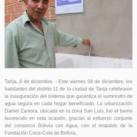
GESTIÓN DE RESIDUOS SÓLIDOS
COMUNICACIÓN Y GESTIÓN DEL CONOCIMIENTO
CONVOCATORIAS
ECO SAN
RE USO
Tarija, 8 de diciembre. -
Este viernes 08 de diciembre, los
habitantes del distrito 11 de la ciudad de Tarija celebraron
la inauguración del sistema que garantiza el suministro de
agua segura en cada hogar beneficiado. La urbanización
Daniel Zamora, ubicada en la zona San Luis, fue el barrio
favorecido en esta ocasión, gracias al esfuerzo conjunto
del consorcio Bolivia con Agua, con el respaldo de la
Fundación Coca-Cola de Bolivia.