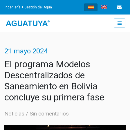
Ingeniería + Gestión del Agua
INICIO
21 mayo 2024
¿QUÉ HACEMOS?
El programa Modelos
Descentralizados de
INGENIERÍA
Saneamiento en Bolivia
AGUA POTABLE
GESTIÓN
concluye su primera fase
TRATAMIENTO DE AGUAS RESIDUALES
GESTIÓN DE LOS SERVICIOS
NOTICIAS
Noticias
Sin comentarios
SISTEMAS DE DRENAJE URBANO SOSTENIBLES
FORTALECIMIENTO INSTITUCIONAL
NOTICIAS
DOCUMENTOS