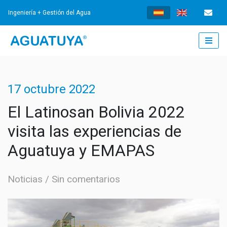
Ingeniería + Gestión del Agua
INICIO
17 octubre 2022
¿QUÉ HACEMOS?
El Latinosan Bolivia 2022
visita las experiencias de
INGENIERÍA
Aguatuya y EMAPAS
AGUA POTABLE
GESTIÓN
Noticias
Sin comentarios
TRATAMIENTO DE AGUAS RESIDUALES
GESTIÓN DE LOS SERVICIOS
NOTICIAS
SISTEMAS DE DRENAJE URBANO SOSTENIBLES
FORTALECIMIENTO INSTITUCIONAL
NOTICIAS
DOCUMENTOS