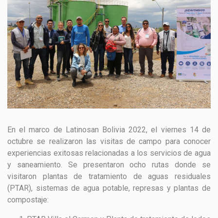
GESTIÓN DE RESIDUOS SÓLIDOS
COMUNICACIÓN Y GESTIÓN DEL CONOCIMIENTO
CONVOCATORIAS
ECO SAN
RE USO
En el marco de Latinosan Bolivia 2022, el viernes 14 de
octubre se realizaron las visitas de campo para conocer
experiencias exitosas relacionadas a los servicios de agua
y saneamiento. Se presentaron ocho rutas donde se
visitaron plantas de tratamiento de aguas residuales
(PTAR), sistemas de agua potable, represas y plantas de
compostaje: