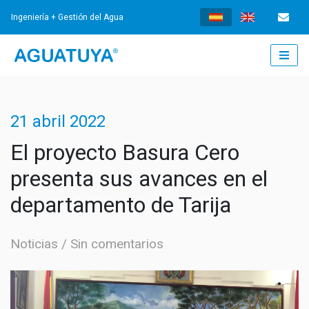
Ingeniería + Gestión del Agua
INICIO
21 abril 2022
¿QUÉ HACEMOS?
El proyecto Basura Cero
presenta sus avances en el
INGENIERÍA
departamento de Tarija
AGUA POTABLE
GESTIÓN
Noticias
Sin comentarios
TRATAMIENTO DE AGUAS RESIDUALES
GESTIÓN DE LOS SERVICIOS
NOTICIAS
SISTEMAS DE DRENAJE URBANO SOSTENIBLES
FORTALECIMIENTO INSTITUCIONAL
NOTICIAS
DOCUMENTOS