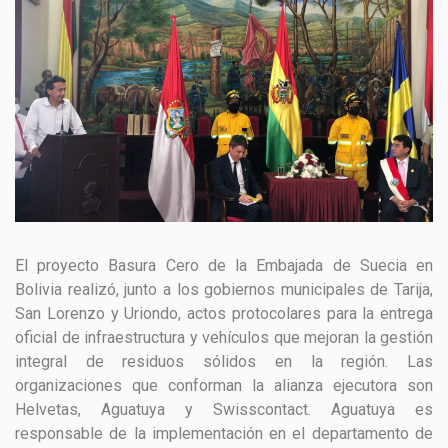
GESTIÓN DE RESIDUOS SÓLIDOS
COMUNICACIÓN Y GESTIÓN DEL CONOCIMIENTO
CONVOCATORIAS
ECO SAN
RE USO
El proyecto Basura Cero de la Embajada de Suecia en
Bolivia realizó, junto a los gobiernos municipales de Tarija,
San Lorenzo y Uriondo, actos protocolares para la entrega
oficial de infraestructura y vehículos que mejoran la gestión
integral de residuos sólidos en la región. Las
organizaciones que conforman la alianza ejecutora son
Helvetas, Aguatuya y Swisscontact. Aguatuya es
responsable de la implementación en el departamento de