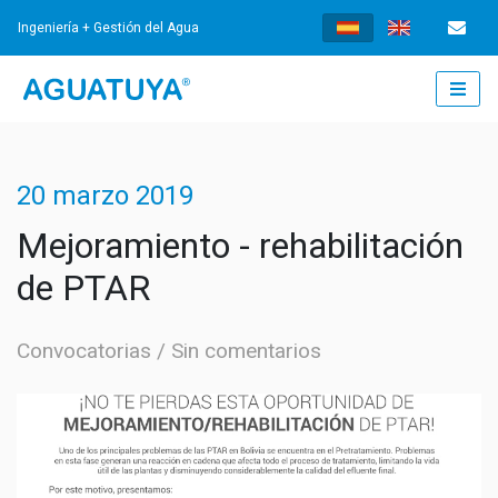
Ingeniería + Gestión del Agua
INICIO
20 marzo 2019
¿QUÉ HACEMOS?
Mejoramiento - rehabilitación
de PTAR
INGENIERÍA
Convocatorias
Sin comentarios
AGUA POTABLE
GESTIÓN
TRATAMIENTO DE AGUAS RESIDUALES
GESTIÓN DE LOS SERVICIOS
NOTICIAS
SISTEMAS DE DRENAJE URBANO SOSTENIBLES
FORTALECIMIENTO INSTITUCIONAL
NOTICIAS
DOCUMENTOS