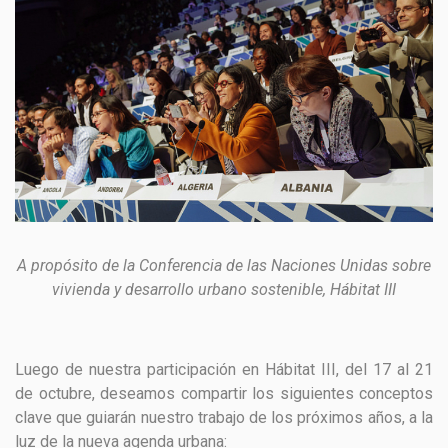
GESTIÓN DE RESIDUOS SÓLIDOS
COMUNICACIÓN Y GESTIÓN DEL CONOCIMIENTO
CONVOCATORIAS
ECO SAN
RE USO
A propósito de la Conferencia de las Naciones Unidas sobre
vivienda y desarrollo urbano sostenible, Hábitat III
Luego de nuestra participación en
Hábitat
III, del 17 al 21
de octubre, deseamos compartir los siguientes conceptos
clave que guiarán nuestro trabajo de los próximos años, a la
luz de la nueva agenda urbana: