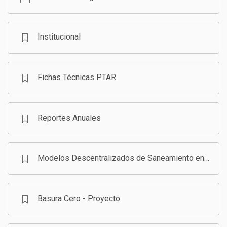
GESTIÓN DE RESIDUOS SÓLIDOS
COMUNICACIÓN Y GESTIÓN DEL CONOCIMIENTO
CONVOCATORIAS
Institucional
ECO SAN
Fichas Técnicas PTAR
RE USO
Reportes Anuales
Modelos Descentralizados de Saneamiento en Bolivia - Programa
Basura Cero - Proyecto