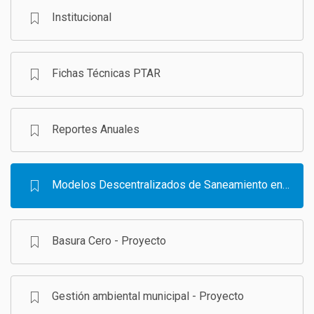
Institucional
GESTIÓN DE RESIDUOS SÓLIDOS
COMUNICACIÓN Y GESTIÓN DEL CONOCIMIENTO
CONVOCATORIAS
Fichas Técnicas PTAR
ECO SAN
RE USO
Reportes Anuales
Modelos Descentralizados de Saneamiento en Bolivia - Programa
Basura Cero - Proyecto
Gestión ambiental municipal - Proyecto