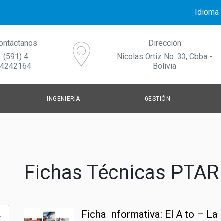
Idioma
ontáctanos
Dirección
(591) 4
Nicolas Ortiz No. 33, Cbba -
4242164
Bolivia
INGENIERÍA
GESTIÓN
AGUA POTABLE
GESTIÓN DE LOS SERVICIOS
NO
TRATAMIENTO DE AGUAS RESIDUALES
FORTALECIMIENTO INSTITUCIONAL
CO
Fichas Técnicas PTAR
SISTEMAS DE DRENAJE URBANO SOSTENIBLES
COMUNICACIÓN Y GESTIÓN DEL C
Ficha Informativa: El Alto – La
GESTIÓN DE RESIDUOS SÓLIDOS