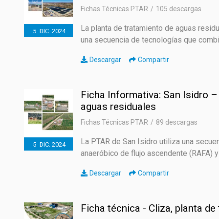
Fichas Técnicas PTAR
105 descargas
La planta de tratamiento de aguas resi
5
DIC.
2024
una secuencia de tecnologías que combin
Descargar
Compartir
Ficha Informativa: San Isidro –
aguas residuales
Fichas Técnicas PTAR
89 descargas
La PTAR de San Isidro utiliza una secue
5
DIC.
2024
anaeróbico de flujo ascendente (RAFA) y un 
Descargar
Compartir
Ficha técnica - Cliza, planta d