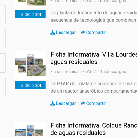
Fichas Técnicas PTAR
200 descargas
La planta de tratamiento de aguas resid
5
DIC.
2024
secuencia de tecnologías que combinan e
Descargar
Compartir
Ficha Informativa: Villa Lourde
aguas residuales
Fichas Técnicas PTAR
115 descargas
La PTAR de Tolata se compone de una s
5
DIC.
2024
de un reactor anaeróbico compartimentado
Descargar
Compartir
Ficha Informativa: Colque Ranc
de aguas residuales