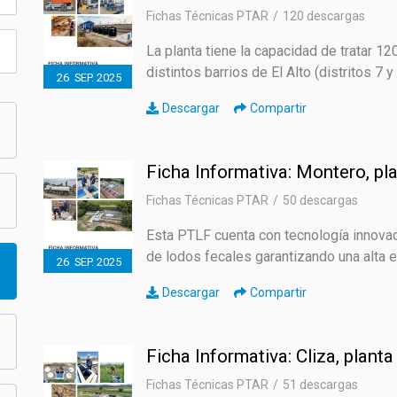
Fichas Técnicas PTAR
120 descargas
ECO SAN
La planta tiene la capacidad de tratar 12
distintos barrios de El Alto (distritos 7 y
26
SEP.
2025
RE USO
Descargar
Compartir
Ficha Informativa: Montero, pl
Fichas Técnicas PTAR
50 descargas
Esta PTLF cuenta con tecnología innovad
de lodos fecales garantizando una alta e
26
SEP.
2025
Descargar
Compartir
Ficha Informativa: Cliza, plant
Fichas Técnicas PTAR
51 descargas