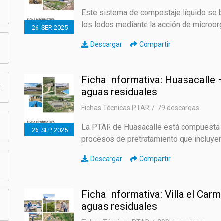
Este sistema de compostaje líquido se b
los lodos mediante la acción de microorg
26
SEP.
2025
Descargar
Compartir
Ficha Informativa: Huasacalle –
o
aguas residuales
Fichas Técnicas PTAR
79 descargas
La PTAR de Huasacalle está compuesta 
26
SEP.
2025
procesos de pretratamiento que incluyen 
Descargar
Compartir
Ficha Informativa: Villa el Car
aguas residuales