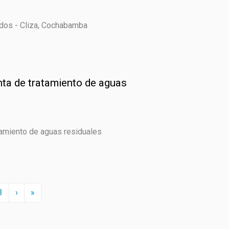
lodos - Cliza, Cochabamba
anta de tratamiento de aguas
atamiento de aguas residuales
Next
Last
3
›
»