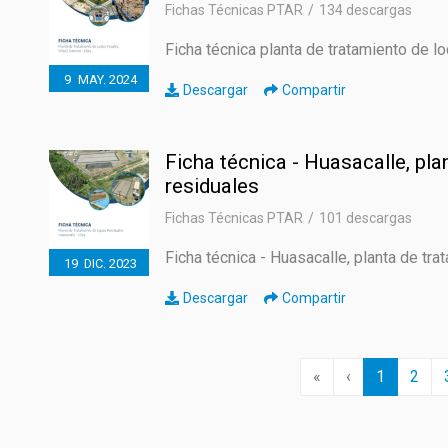
Fichas Técnicas PTAR
134 descargas
Ficha técnica planta de tratamiento de 
9
MAY.
2024
Descargar
Compartir
Ficha técnica - Huasacalle, pl
residuales
Fichas Técnicas PTAR
101 descargas
Ficha técnica - Huasacalle, planta de tr
19
DIC.
2023
Descargar
Compartir
First
Previous
(current)
«
‹
1
2