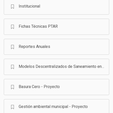
Institucional
GESTIÓN DE RESIDUOS SÓLIDOS
COMUNICACIÓN Y GESTIÓN DEL CONOCIMIENTO
CONVOCATORIAS
Fichas Técnicas PTAR
ECO SAN
RE USO
Reportes Anuales
Modelos Descentralizados de Saneamiento en Bolivia - Programa
Basura Cero - Proyecto
Gestión ambiental municipal - Proyecto