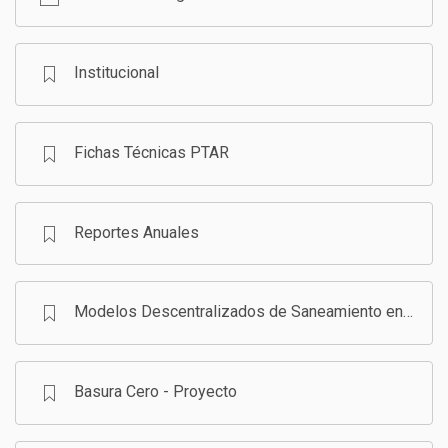
GESTIÓN DE RESIDUOS SÓLIDOS
COMUNICACIÓN Y GESTIÓN DEL CONOCIMIENTO
CONVOCATORIAS
Institucional
ECO SAN
Fichas Técnicas PTAR
RE USO
Reportes Anuales
Modelos Descentralizados de Saneamiento en Bolivia - Programa
Basura Cero - Proyecto