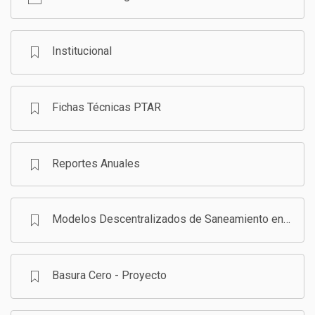
GESTIÓN DE RESIDUOS SÓLIDOS
COMUNICACIÓN Y GESTIÓN DEL CONOCIMIENTO
CONVOCATORIAS
Institucional
ECO SAN
Fichas Técnicas PTAR
RE USO
Reportes Anuales
Modelos Descentralizados de Saneamiento en Bolivia - Programa
Basura Cero - Proyecto