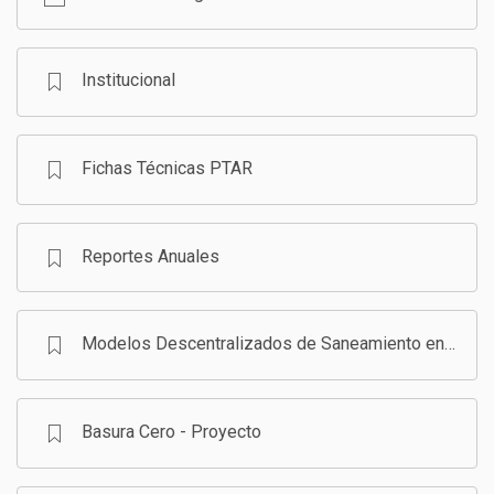
GESTIÓN DE RESIDUOS SÓLIDOS
COMUNICACIÓN Y GESTIÓN DEL CONOCIMIENTO
CONVOCATORIAS
Institucional
ECO SAN
Fichas Técnicas PTAR
RE USO
Reportes Anuales
Modelos Descentralizados de Saneamiento en Bolivia - Programa
Basura Cero - Proyecto