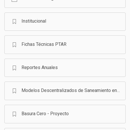
GESTIÓN DE RESIDUOS SÓLIDOS
COMUNICACIÓN Y GESTIÓN DEL CONOCIMIENTO
CONVOCATORIAS
Institucional
ECO SAN
Fichas Técnicas PTAR
RE USO
Reportes Anuales
Modelos Descentralizados de Saneamiento en Bolivia - Programa
Basura Cero - Proyecto