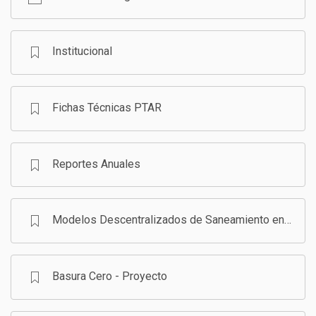
GESTIÓN DE RESIDUOS SÓLIDOS
COMUNICACIÓN Y GESTIÓN DEL CONOCIMIENTO
CONVOCATORIAS
Institucional
ECO SAN
Fichas Técnicas PTAR
RE USO
Reportes Anuales
Modelos Descentralizados de Saneamiento en Bolivia - Programa
Basura Cero - Proyecto