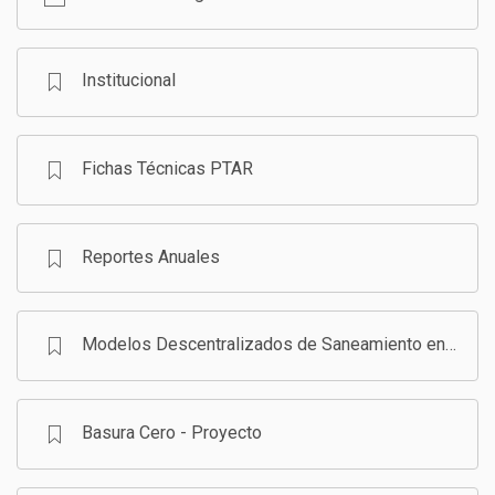
GESTIÓN DE RESIDUOS SÓLIDOS
COMUNICACIÓN Y GESTIÓN DEL CONOCIMIENTO
CONVOCATORIAS
Institucional
ECO SAN
Fichas Técnicas PTAR
RE USO
Reportes Anuales
Modelos Descentralizados de Saneamiento en Bolivia - Programa
Basura Cero - Proyecto