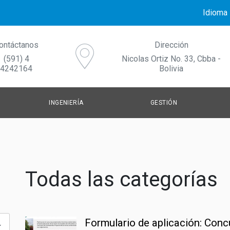
Idioma
ontáctanos
Dirección
(591) 4
Nicolas Ortiz No. 33, Cbba -
4242164
Bolivia
INGENIERÍA
GESTIÓN
AGUA POTABLE
GESTIÓN DE LOS SERVICIOS
NO
TRATAMIENTO DE AGUAS RESIDUALES
FORTALECIMIENTO INSTITUCIONAL
CO
Todas las categorías
SISTEMAS DE DRENAJE URBANO SOSTENIBLES
COMUNICACIÓN Y GESTIÓN DEL C
Formulario de aplicación: Con
GESTIÓN DE RESIDUOS SÓLIDOS