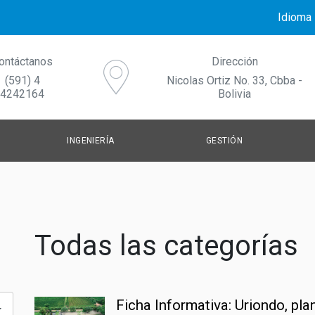
Idioma
ontáctanos
Dirección
(591) 4
Nicolas Ortiz No. 33, Cbba -
4242164
Bolivia
INGENIERÍA
GESTIÓN
AGUA POTABLE
GESTIÓN DE LOS SERVICIOS
NO
TRATAMIENTO DE AGUAS RESIDUALES
FORTALECIMIENTO INSTITUCIONAL
CO
Todas las categorías
SISTEMAS DE DRENAJE URBANO SOSTENIBLES
COMUNICACIÓN Y GESTIÓN DEL C
Ficha Informativa: Uriondo, pl
GESTIÓN DE RESIDUOS SÓLIDOS