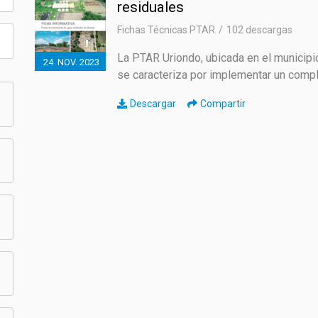
residuales
Fichas Técnicas PTAR
102 descargas
ECO SAN
La PTAR Uriondo, ubicada en el municipio 
24
NOV.
2023
se caracteriza por implementar un compl
RE USO
Descargar
Compartir