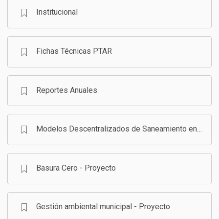
Institucional
GESTIÓN DE RESIDUOS SÓLIDOS
COMUNICACIÓN Y GESTIÓN DEL CONOCIMIENTO
CONVOCATORIAS
Fichas Técnicas PTAR
ECO SAN
RE USO
Reportes Anuales
Modelos Descentralizados de Saneamiento en Bolivia - Programa
Basura Cero - Proyecto
Gestión ambiental municipal - Proyecto