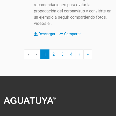
recomendaciones para evitar la
propagación del coronavirus y conviérte en
un ejemplo a seguir compartiendo fotos,
videos e...
Descargar
Compartir
First
Previous
(current)
Next
Last
«
‹
1
2
3
4
›
»