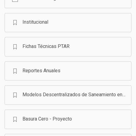
GESTIÓN DE RESIDUOS SÓLIDOS
COMUNICACIÓN Y GESTIÓN DEL CONOCIMIENTO
CONVOCATORIAS
Institucional
ECO SAN
Fichas Técnicas PTAR
RE USO
Reportes Anuales
Modelos Descentralizados de Saneamiento en Bolivia - Programa
Basura Cero - Proyecto