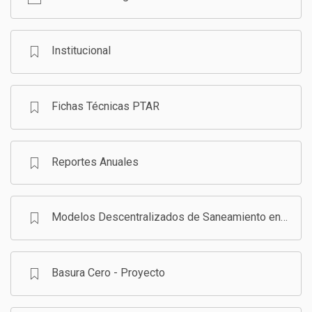
GESTIÓN DE RESIDUOS SÓLIDOS
COMUNICACIÓN Y GESTIÓN DEL CONOCIMIENTO
CONVOCATORIAS
Institucional
ECO SAN
Fichas Técnicas PTAR
RE USO
Reportes Anuales
Modelos Descentralizados de Saneamiento en Bolivia - Programa
Basura Cero - Proyecto