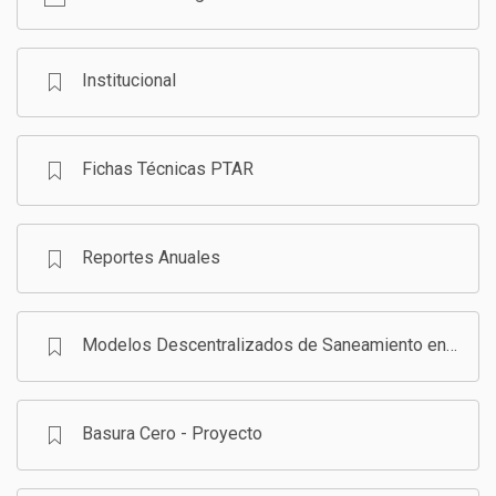
GESTIÓN DE RESIDUOS SÓLIDOS
COMUNICACIÓN Y GESTIÓN DEL CONOCIMIENTO
CONVOCATORIAS
Institucional
ECO SAN
Fichas Técnicas PTAR
RE USO
Reportes Anuales
Modelos Descentralizados de Saneamiento en Bolivia - Programa
Basura Cero - Proyecto