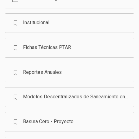
GESTIÓN DE RESIDUOS SÓLIDOS
COMUNICACIÓN Y GESTIÓN DEL CONOCIMIENTO
CONVOCATORIAS
Institucional
ECO SAN
Fichas Técnicas PTAR
RE USO
Reportes Anuales
Modelos Descentralizados de Saneamiento en Bolivia - Programa
Basura Cero - Proyecto