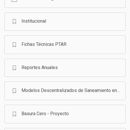
GESTIÓN DE RESIDUOS SÓLIDOS
COMUNICACIÓN Y GESTIÓN DEL CONOCIMIENTO
CONVOCATORIAS
Institucional
ECO SAN
Fichas Técnicas PTAR
RE USO
Reportes Anuales
Modelos Descentralizados de Saneamiento en Bolivia - Programa
Basura Cero - Proyecto