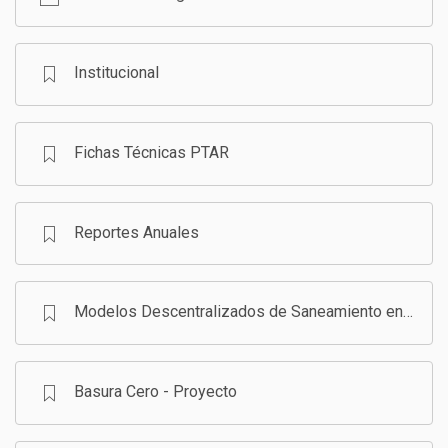
GESTIÓN DE RESIDUOS SÓLIDOS
COMUNICACIÓN Y GESTIÓN DEL CONOCIMIENTO
CONVOCATORIAS
Institucional
ECO SAN
Fichas Técnicas PTAR
RE USO
Reportes Anuales
Modelos Descentralizados de Saneamiento en Bolivia - Programa
Basura Cero - Proyecto