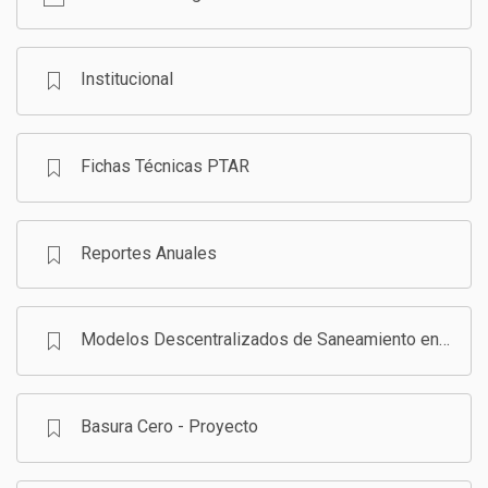
GESTIÓN DE RESIDUOS SÓLIDOS
COMUNICACIÓN Y GESTIÓN DEL CONOCIMIENTO
CONVOCATORIAS
Institucional
ECO SAN
Fichas Técnicas PTAR
RE USO
Reportes Anuales
Modelos Descentralizados de Saneamiento en Bolivia - Programa
Basura Cero - Proyecto